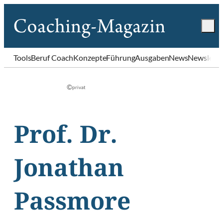
Tools
Beruf Coach
Konzepte
Führung
Ausgaben
News
Newslette
©
privat
Prof. Dr.
Jonathan
Passmore