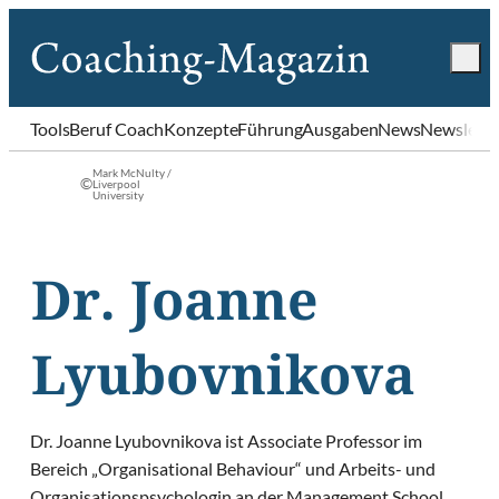
Tools
Beruf Coach
Konzepte
Führung
Ausgaben
News
Newslette
Mark McNulty /
©
Liverpool
University
Dr. Joanne
Lyubovnikova
Dr. Joanne Lyubovnikova ist Associate Professor im
Bereich „Organisational Behaviour“ und Arbeits- und
Organisationspsychologin an der Management School