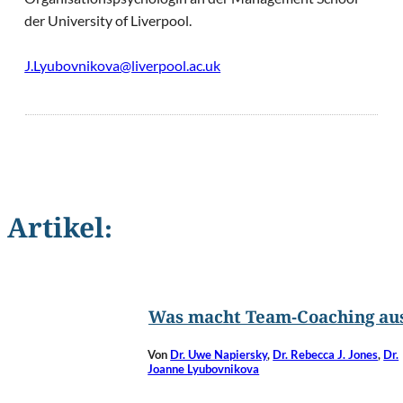
der University of Liverpool.
J.Lyubovnikova@liverpool.ac.uk
Artikel:
©
Corepics VOF/Shutterstock.com
Was macht Team-Coaching au
Von
Dr. Uwe Napiersky
,
Dr. Rebecca J. Jones
,
Dr.
Joanne Lyubovnikova