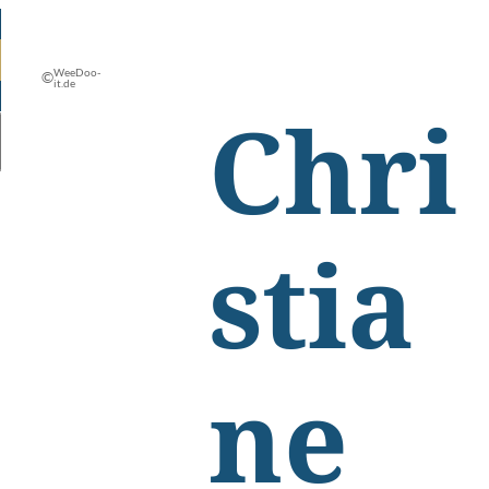
WeeDoo-
©
it.de
Chri
stia
ne