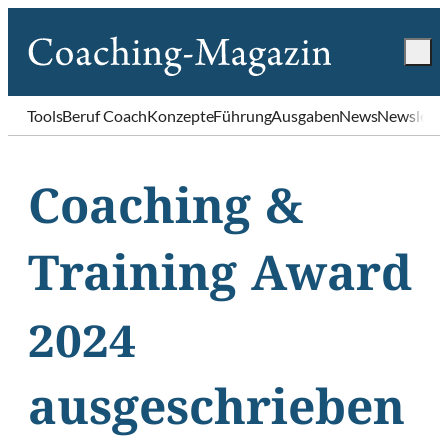
Tools
Beruf Coach
Konzepte
Führung
Ausgaben
News
Newslette
Coaching &
Training Award
2024
ausgeschrieben