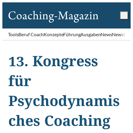
Tools
Beruf Coach
Konzepte
Führung
Ausgaben
News
Newslette
13. Kongress
für
Psychodynamis
ches Coaching