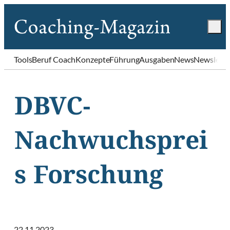
Tools
Beruf Coach
Konzepte
Führung
Ausgaben
News
Newslette
DBVC-
Nachwuchsprei
s Forschung
22.11.2023