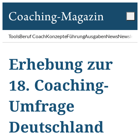
Tools
Beruf Coach
Konzepte
Führung
Ausgaben
News
Newslette
Erhebung zur
18. Coaching-
Umfrage
Deutschland