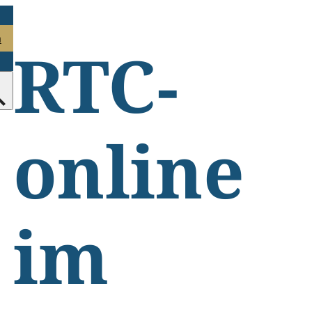
n
RTC-
online
im