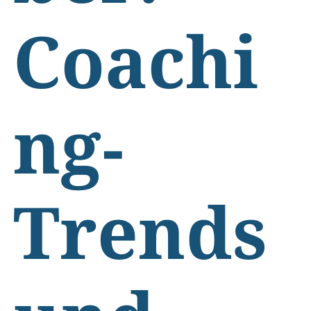
Coachi
ng-
Trends