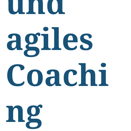
und
agiles
Coachi
ng