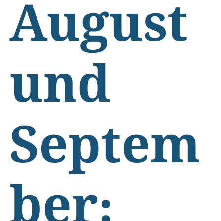
August
und
Septem
ber: