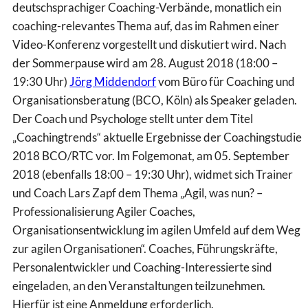
deutschsprachiger Coaching-Verbände, monatlich ein
coaching-relevantes Thema auf, das im Rahmen einer
Video-Konferenz vorgestellt und diskutiert wird. Nach
der Sommerpause wird am 28. August 2018 (18:00 –
19:30 Uhr)
Jörg Middendorf
vom Büro für Coaching und
Organisationsberatung (BCO, Köln) als Speaker geladen.
Der Coach und Psychologe stellt unter dem Titel
„Coachingtrends“ aktuelle Ergebnisse der Coachingstudie
2018 BCO/RTC vor. Im Folgemonat, am 05. September
2018 (ebenfalls 18:00 – 19:30 Uhr), widmet sich Trainer
und Coach Lars Zapf dem Thema „Agil, was nun? –
Professionalisierung Agiler Coaches,
Organisationsentwicklung im agilen Umfeld auf dem Weg
zur agilen Organisationen“. Coaches, Führungskräfte,
Personalentwickler und Coaching-Interessierte sind
eingeladen, an den Veranstaltungen teilzunehmen.
Hierfür ist eine Anmeldung erforderlich.