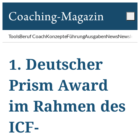
Tools
Beruf Coach
Konzepte
Führung
Ausgaben
News
Newslette
1. Deutscher
Prism Award
im Rahmen des
ICF-