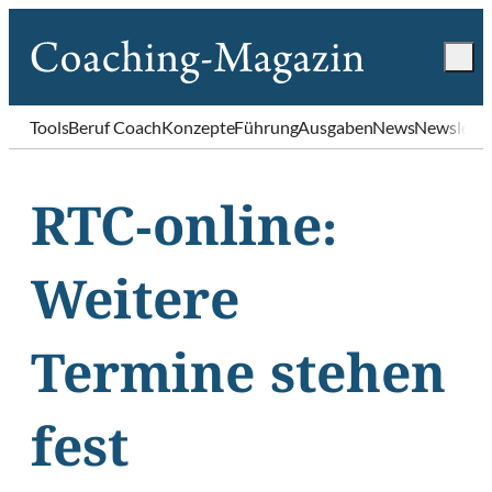
Tools
Beruf Coach
Konzepte
Führung
Ausgaben
News
Newslette
RTC-online:
Weitere
Termine stehen
fest