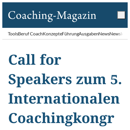
Tools
Beruf Coach
Konzepte
Führung
Ausgaben
News
Newslette
Call for
Speakers zum 5.
Internationalen
Coachingkongr