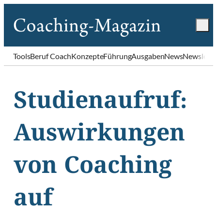
Tools
Beruf Coach
Konzepte
Führung
Ausgaben
News
Newslette
Studienaufruf:
Auswirkungen
von Coaching
auf