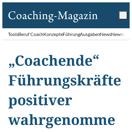
Tools
Beruf Coach
Konzepte
Führung
Ausgaben
News
Newslette
„Coachende“
Führungskräfte
positiver
wahrgenomme