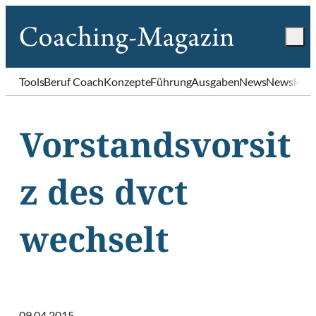
Tools
Beruf Coach
Konzepte
Führung
Ausgaben
News
Newslette
Vorstandsvorsit
z des dvct
wechselt
09.04.2015