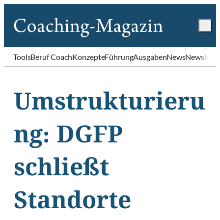
Tools
Beruf Coach
Konzepte
Führung
Ausgaben
News
Newslette
Umstrukturieru
ng: DGFP
schließt
Standorte