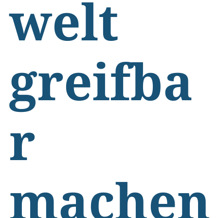
welt
greifba
r
machen