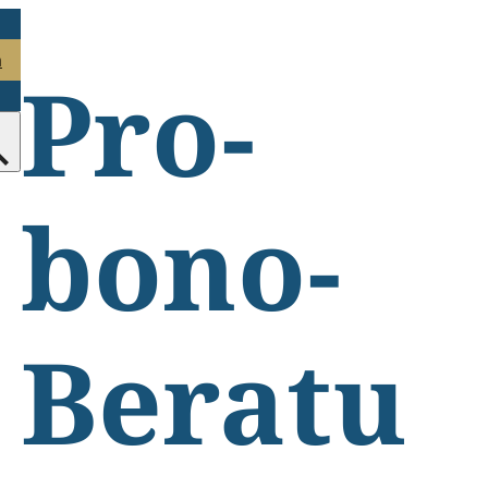
n
Pro-
bono-
Beratu