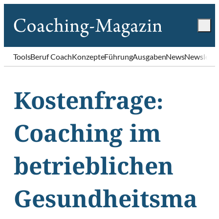
Tools
Beruf Coach
Konzepte
Führung
Ausgaben
News
Newslette
Kostenfrage:
Coaching im
betrieblichen
Gesundheitsma