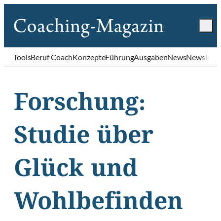
Tools
Beruf Coach
Konzepte
Führung
Ausgaben
News
Newslette
Forschung:
Studie über
Glück und
Wohlbefinden