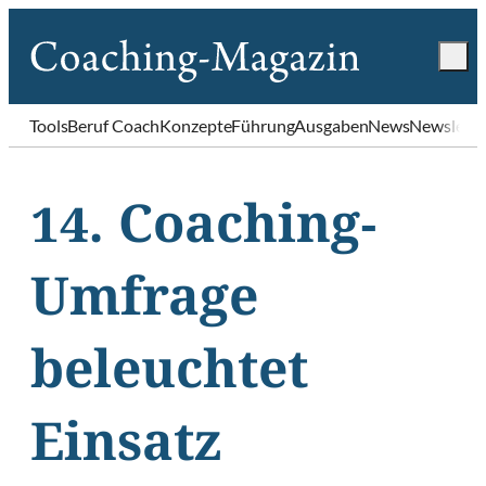
Tools
Beruf Coach
Konzepte
Führung
Ausgaben
News
Newslette
14. Coaching-
Umfrage
beleuchtet
Einsatz