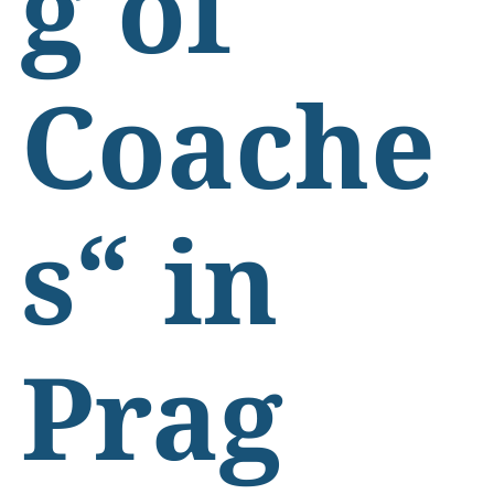
g of
Coache
s“ in
Prag