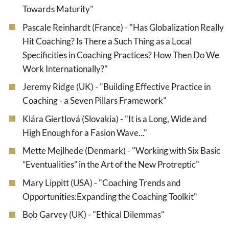
Towards Maturity"
Pascale Reinhardt (France) - "Has Globalization Really
Hit Coaching? Is There a Such Thing as a Local
Specificities in Coaching Practices? How Then Do We
Work Internationally?"
Jeremy Ridge (UK) - "Building Effective Practice in
Coaching - a Seven Pillars Framework"
Klára Giertlová (Slovakia) - "It is a Long, Wide and
High Enough for a Fasion Wave..."
Mette Mejlhede (Denmark) - "Working with Six Basic
”Eventualities” in the Art of the New Protreptic"
Mary Lippitt (USA) - "Coaching Trends and
Opportunities:Expanding the Coaching Toolkit"
Bob Garvey (UK) - "Ethical Dilemmas"