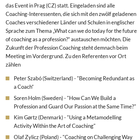
das Event in Prag (CZ) statt. Eingeladen sind alle
Coaching-Interessenten, die sich mit den zwölf geladenen
Coaches verschiedener Länder und Schulen in englischer
Sprache zum Thema „What can we do today for the future
of coaching as a profession?“ austauschen möchten. Die
Zukunft der Profession Coaching steht demnach beim
Meeting im Vordergrund. Zu den Referenten vor Ort
zählen
Peter Szabó (Switzerland) - "Becoming Redundant as
a Coach“
Soren Holm (Sweden) - "How Can We Build a
Profession and Guard Our Passion at the Same Time?"
Kim Gørtz (Denmark) - "Using a Metamodelling
Activity Within the Art of Coaching"
Olaf Zylicz (Poland) - "Coaching on Challenging Way