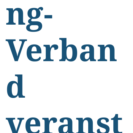
ng-
Verban
d
veranst