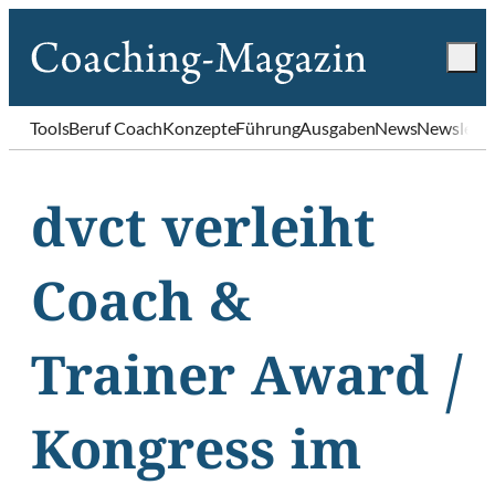
Tools
Beruf Coach
Konzepte
Führung
Ausgaben
News
Newslette
dvct verleiht
Coach &
Trainer Award /
Kongress im