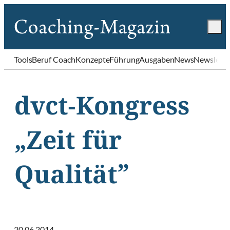
Tools
Beruf Coach
Konzepte
Führung
Ausgaben
News
Newslette
dvct-Kongress
„Zeit für
Qualität”
20.06.2014