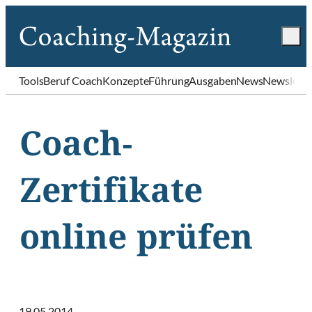
Tools
Beruf Coach
Konzepte
Führung
Ausgaben
News
Newslette
Coach-
Zertifikate
online prüfen
19.05.2014