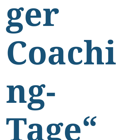
ger
Coachi
ng-
Tage“