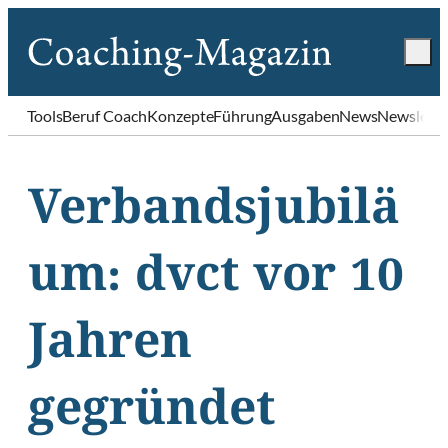
Tools
Beruf Coach
Konzepte
Führung
Ausgaben
News
Newslette
Verbandsjubilä
um: dvct vor 10
Jahren
gegründet