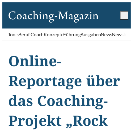
Tools
Beruf Coach
Konzepte
Führung
Ausgaben
News
Newslette
Online-
Reportage über
das Coaching-
Projekt „Rock