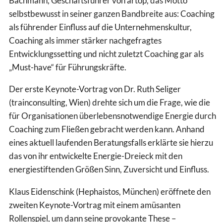
Bachmann, Geschäftsführer von artop, das Motto
selbstbewusst in seiner ganzen Bandbreite aus: Coaching
als führender Einfluss auf die Unternehmenskultur,
Coaching als immer stärker nachgefragtes
Entwicklungssetting und nicht zuletzt Coaching gar als
„Must-have“ für Führungskräfte.
Der erste Keynote-Vortrag von Dr. Ruth Seliger
(trainconsulting, Wien) drehte sich um die Frage, wie die
für Organisationen überlebensnotwendige Energie durch
Coaching zum Fließen gebracht werden kann. Anhand
eines aktuell laufenden Beratungsfalls erklärte sie hierzu
das von ihr entwickelte Energie-Dreieck mit den
energiestiftenden Größen Sinn, Zuversicht und Einfluss.
Klaus Eidenschink (Hephaistos, München) eröffnete den
zweiten Keynote-Vortrag mit einem amüsanten
Rollenspiel, um dann seine provokante These –