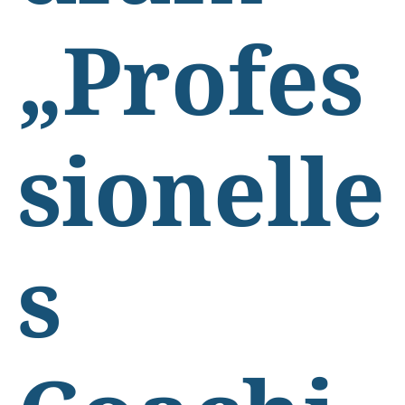
„Profes
sionelle
s