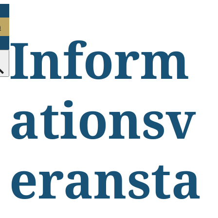
n
Inform
ationsv
eransta