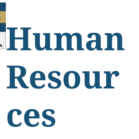
n
Human
Resour
ces