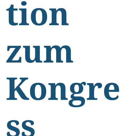
tion
zum
Kongre
ss