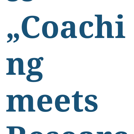
„Coachi
ng
meets