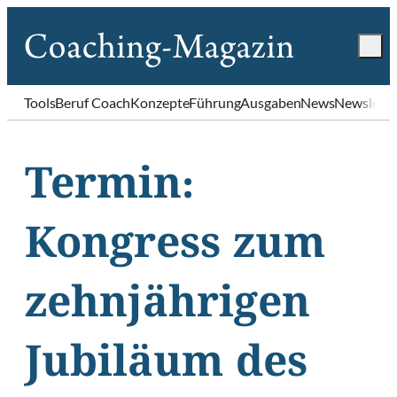
Tools
Beruf Coach
Konzepte
Führung
Ausgaben
News
Newslette
Termin:
Kongress zum
zehnjährigen
Jubiläum des