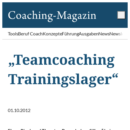
Tools
Beruf Coach
Konzepte
Führung
Ausgaben
News
Newslette
„Teamcoaching
Trainingslager“
01.10.2012