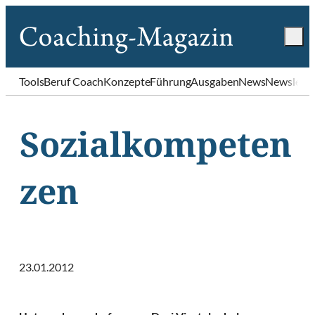
Tools
Beruf Coach
Konzepte
Führung
Ausgaben
News
Newslette
Sozialkompeten
zen
23.01.2012