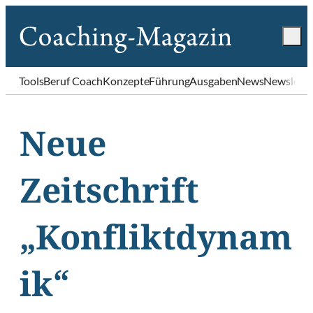
Tools
Beruf Coach
Konzepte
Führung
Ausgaben
News
Newslette
Neue
Zeitschrift
„Konfliktdynam
ik“