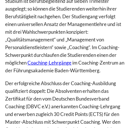
Studium ist berufsbegleitend auf sieben Trimester
ausgelegt; so können die Studierenden weiterhin ihrer
Berufstätigkeit nachgehen. Der Studiengang verfolgt
einen universellen Ansatz der Managementlehre und ist
mit drei Wahlschwerpunkten konzipiert:
„Qualitätsmanagement“ und „Management von
Personaldienstleistern“ sowie „Coaching“. Im Coaching-
Schwerpunkt durchlaufen die Studierenden einen der
möglichen
Coaching-Lehrgänge
im Coaching-Zentrum an
der Führungsakademie Baden-Württemberg.
Der erfolgreiche Abschluss der Coaching-Ausbildung
qualifiziert doppelt: Die Absolventen erhalten das
Zertifikat für den vom Deutschen Bundesverband
Coaching (DBVC e.V.) anerkannten Coaching-Lehrgang
und erwerben zugleich 30 Credit Points (ECTS) für den
Master-Abschluss mit Schwerpunkt Coaching. Wer den