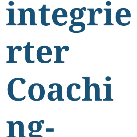
integrie
rter
Coachi
ng-