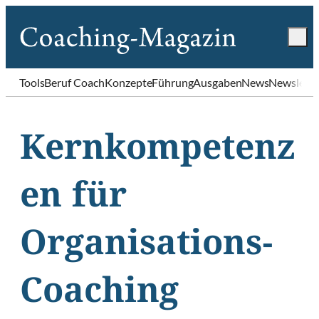
Tools
Beruf Coach
Konzepte
Führung
Ausgaben
News
Newslette
Kernkompetenz
en für
Organisations-
Coaching