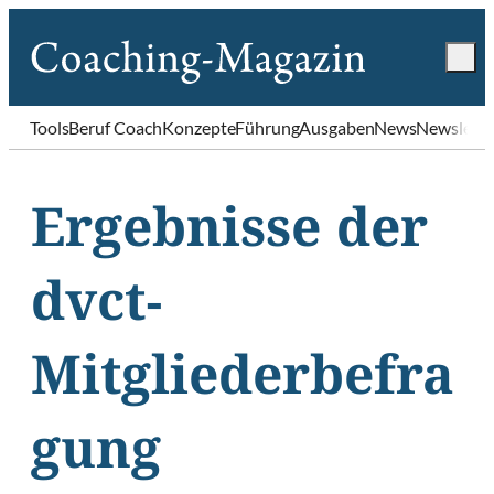
Tools
Beruf Coach
Konzepte
Führung
Ausgaben
News
Newslette
Ergebnisse der
dvct-
Mitgliederbefra
gung