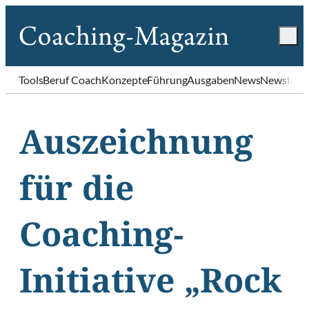
Tools
Beruf Coach
Konzepte
Führung
Ausgaben
News
Newslette
Auszeichnung
für die
Coaching-
Initiative „Rock