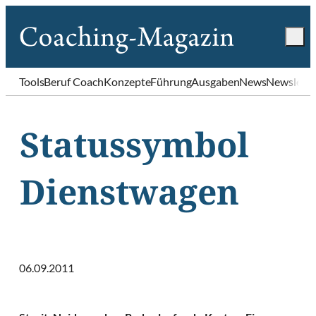
Tools
Beruf Coach
Konzepte
Führung
Ausgaben
News
Newslette
Statussymbol
Dienstwagen
06.09.2011