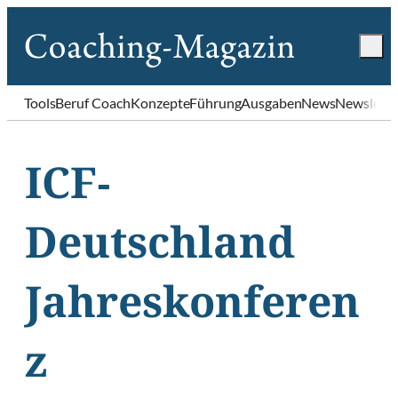
Tools
Beruf Coach
Konzepte
Führung
Ausgaben
News
Newslette
ICF-
Deutschland
Jahreskonferen
z