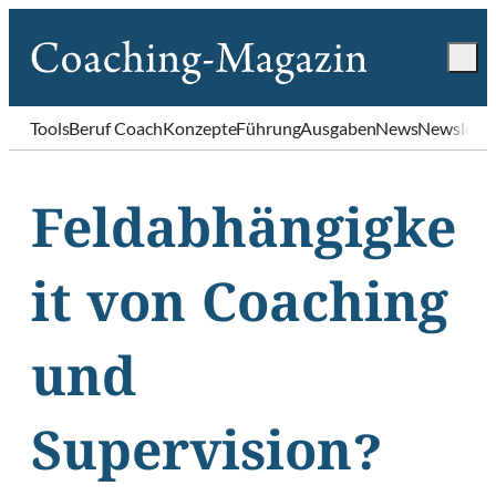
Tools
Beruf Coach
Konzepte
Führung
Ausgaben
News
Newslette
Feldabhängigke
it von Coaching
und
Supervision?