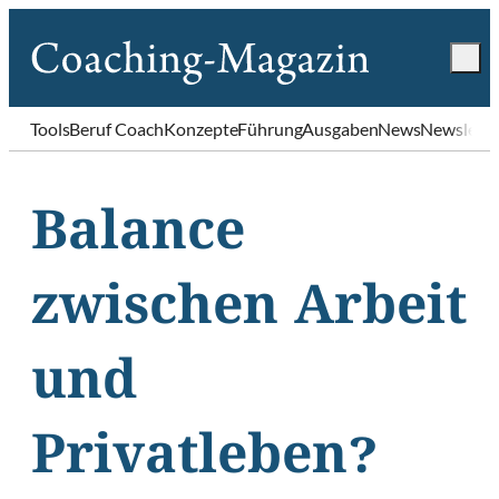
Tools
Beruf Coach
Konzepte
Führung
Ausgaben
News
Newslette
Balance
zwischen Arbeit
und
Privatleben?