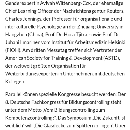
Genderexpertin Avivah Wittenberg-Cox, der ehemalige
Chief Learning Officer der Nachrichtenagentur Reuters,
Charles Jennings, der Professor für organisationale und
interkulturelle Psychologie an der Zhejiang University in
Hangzhou (China), Prof. Dr. Hora Tjitra, sowie Prof. Dr.
Juhani Ilmarinen vom Institut für Arbeitsmedizin Helsinki
(FIOH). Am dritten Messetag treffen sich Vertreter der
American Society for Training & Development (ASTD),
der weltweit größten Organisation für
Weiterbildungsexperten in Unternehmen, mit deutschen
Kollegen.
Parallel können spezielle Kongresse besucht werden: Der
8. Deutsche Fachkongress für Bildungscontrolling steht
unter dem Motto „Vom Bildungscontrolling zum
Kompetenzcontrolling?“. Das Symposium „Die Zukunft ist
weiblich“ will „Die Glasdecke zum Splittern bringen“. Über