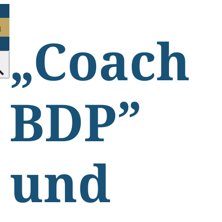
n
„Coach
BDP”
und