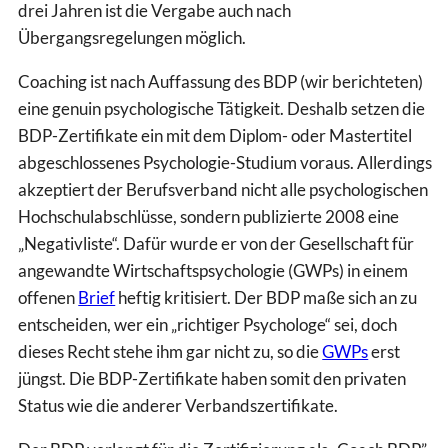
drei Jahren ist die Vergabe auch nach
Übergangsregelungen möglich.
Coaching ist nach Auffassung des BDP (wir berichteten)
eine genuin psychologische Tätigkeit. Deshalb setzen die
BDP-Zertifikate ein mit dem Diplom- oder Mastertitel
abgeschlossenes Psychologie-Studium voraus. Allerdings
akzeptiert der Berufsverband nicht alle psychologischen
Hochschulabschlüsse, sondern publizierte 2008 eine
„Negativliste“. Dafür wurde er von der Gesellschaft für
angewandte Wirtschaftspsychologie (GWPs) in einem
offenen
Brief
heftig kritisiert. Der BDP maße sich an zu
entscheiden, wer ein „richtiger Psychologe“ sei, doch
dieses Recht stehe ihm gar nicht zu, so die
GWPs
erst
jüngst. Die BDP-Zertifikate haben somit den privaten
Status wie die anderer Verbandszertifikate.