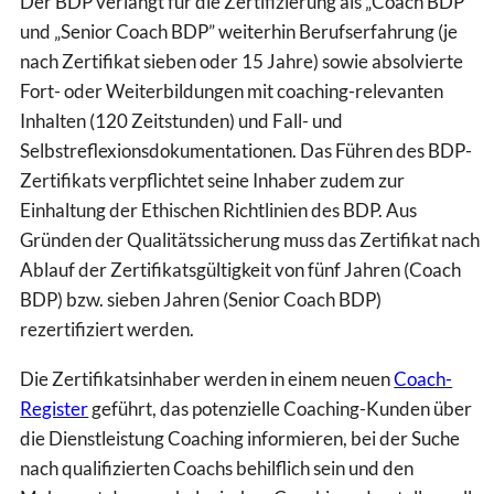
Der BDP verlangt für die Zertifizierung als „Coach BDP”
und „Senior Coach BDP” weiterhin Berufserfahrung (je
nach Zertifikat sieben oder 15 Jahre) sowie absolvierte
Fort- oder Weiterbildungen mit coaching-relevanten
Inhalten (120 Zeitstunden) und Fall- und
Selbstreflexionsdokumentationen. Das Führen des BDP-
Zertifikats verpflichtet seine Inhaber zudem zur
Einhaltung der Ethischen Richtlinien des BDP. Aus
Gründen der Qualitätssicherung muss das Zertifikat nach
Ablauf der Zertifikatsgültigkeit von fünf Jahren (Coach
BDP) bzw. sieben Jahren (Senior Coach BDP)
rezertifiziert werden.
Die Zertifikatsinhaber werden in einem neuen
Coach-
Register
geführt, das potenzielle Coaching-Kunden über
die Dienstleistung Coaching informieren, bei der Suche
nach qualifizierten Coachs behilflich sein und den