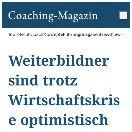
Tools
Beruf Coach
Konzepte
Führung
Ausgaben
News
Newslette
Weiterbildner
sind trotz
Wirtschaftskris
e optimistisch