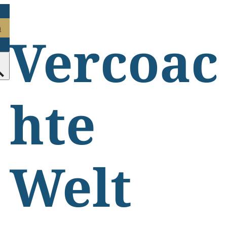
n
Vercoac
hte
Welt