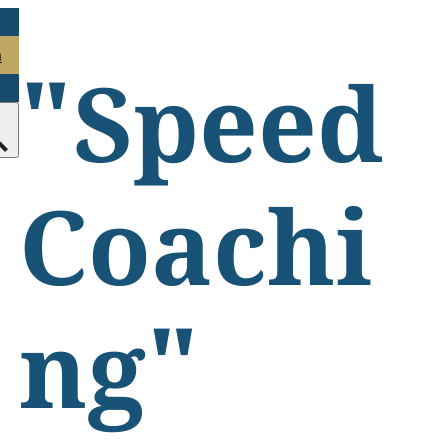
n
"Speed
Coachi
ng"