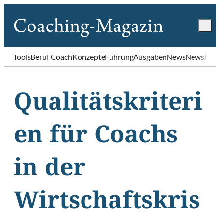
Tools
Beruf Coach
Konzepte
Führung
Ausgaben
News
Newslette
Qualitätskriteri
en für Coachs
in der
Wirtschaftskris