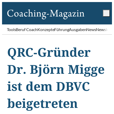
Tools
Beruf Coach
Konzepte
Führung
Ausgaben
News
Newslette
QRC-Gründer
Dr. Björn Migge
ist dem DBVC
beigetreten